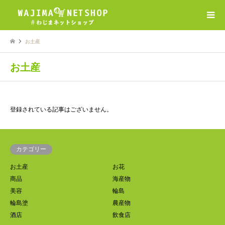
お土産
お土産
登録されている記事はございません。
カテゴリー
お土産
お花
商品
海産物
美容
輪島
輪島塗
農産物
酒店
飲食店